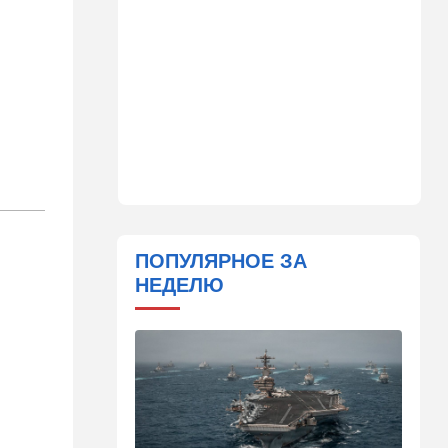
11:45
Израиль
Террорист "Нухбы",
участвовавший в резне 7
октября, работал в Газе
водителем грузовика
гумпомощи
11:43
В мире
К программе "спасем
Россию" от топливного
кризиса присоединилась
еще одна страна
ПОПУЛЯРНОЕ ЗА
10:40
Израиль
НЕДЕЛЮ
В Эйлатский залив приплыл
необычный гость. ВИДЕО
10:36
Израиль
Три пожара за минуты в
Рамат-Гане: подозрение на
поджог