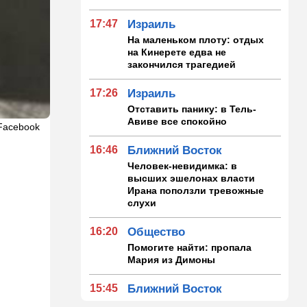
17:47
Израиль
На маленьком плоту: отдых
на Кинерете едва не
закончился трагедией
17:26
Израиль
Отставить панику: в Тель-
Авиве все спокойно
Facebook
16:46
Ближний Восток
Человек-невидимка: в
высших эшелонах власти
Ирана поползли тревожные
слухи
16:20
Общество
Помогите найти: пропала
Мария из Димоны
15:45
Ближний Восток
В противовес Израилю и