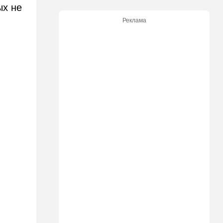
ых не
Ирану: три мусульманские
страны объединились в
Реклама
"исламский НАТО"
15:25
Общество
"Общие культурные коды":
русские дети вместе с
палестинскими строят
"новую модель ООН"
14:55
Израиль
В Израиле опасаются атак
дронов изнутри страны
14:55
В мире
WSJ: загнанный в угол Путин
может испытать НАТО на
прочность
14:10
В мире
Заложники Сеуты: почему
марокканские подростки не