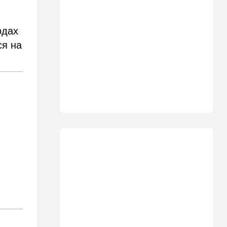
18:19
Мнения
В Японии пока не приняты
одах
какие-либо новые решения
ся на
о ядерном оружии
18:18
Ближний Восток
Вашингтон нажал на паузу:
США настойчиво попросили
Израиль сбавить обороты в
Ливане
18:15
Культура
30 лет российско-
израильскому альманаху
еврейской культуры
17:47
Израиль
На маленьком плоту: отдых
на Кинерете едва не
закончился трагедией