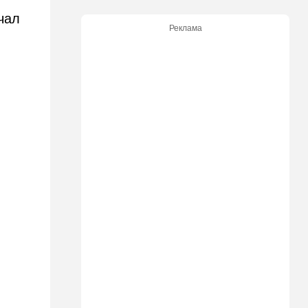
чал
20:50
Израиль
Реклама
Как будто знал: известного
израильского певца и поэта
раздавил собственный
автомобиль
20:37
Публицистика
Цена "эффективности":
почему новые правила ПДД
бьют по правам водителей
19:30
Транспорт
Пожилой водитель и
погибшая Диана: появилась
видеосъемка автобусного
ДТП в Ашкелоне
18:38
Транспорт
Подарок к праздникам:
американские авиалинии
снова летят в Израиль