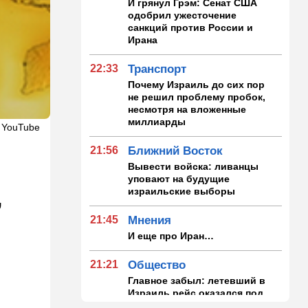
И грянул Грэм: Сенат США
одобрил ужесточение
санкций против России и
Ирана
22:33
Транспорт
Почему Израиль до сих пор
не решил проблему пробок,
несмотря на вложенные
миллиарды
 YouTube
21:56
Ближний Восток
Вывести войска: ливанцы
уповают на будущие
израильские выборы
,
21:45
Мнения
И еще про Иран…
21:21
Общество
Главное забыл: летевший в
Израиль рейс оказался под
угрозой