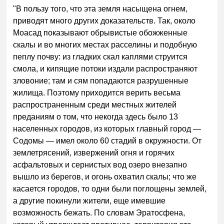
"В пользу того, что эта земля насыщена огнем,
приводят много других доказательств. Так, около
Моасад показывают обрывистые обожженные
скалы и во многих местах расселины и подобную
пеплу почву: из гладких скал каплями струится
смола, и кипящие потоки издали распространяют
зловоние; там и сям попадаются разрушенные
жилища. Поэтому приходится верить весьма
распространенным среди местных жителей
преданиям о том, что некогда здесь было 13
населенных городов, из которых главный город —
Содомы — имел около 60 стадий в окружности. От
землетрясений, извержений огня и горячих
асфальтовых и сернистых вод озеро внезапно
вышло из берегов, и огонь охватил скалы; что же
касается городов, то одни были поглощены землей,
а другие покинули жители, еще имевшие
возможность бежать. По словам Эратосфена,