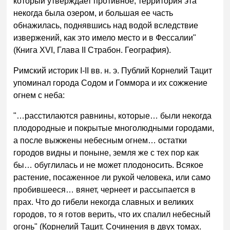
который утверждает противное, территория эта
некогда была озером, и большая ее часть
обнажилась, поднявшись над водой вследствие
извержений, как это имело место и в Фессалии"
(Книга XVI, Глава II Страбон. География).
Римский историк I-II вв. н. э. Публий Корнелий Тацит
упоминал города Содом и Гоммора и их сожжение
огнем с неба:
"…расстилаются равнины, которые… были некогда
плодородные и покрытые многолюдными городами,
а после выжжены небесным огнем… остатки
городов видны и поныне, земля же с тех пор как
бы… обуглилась и не может плодоносить. Всякое
растение, посаженное ли рукой человека, или само
пробившееся… вянет, чернеет и рассыпается в
прах. Что до гибели некогда славных и великих
городов, то я готов верить, что их спалил небесный
огонь" (Корнелий Тацит. Сочинения в двух томах.