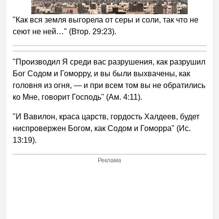
"Как вся земля выгорела от серы и соли, так что не
сеют не ней…" (Втор. 29:23).
"Производил Я среди вас разрушения, как разрушил
Бог Содом и Гоморру, и вы были выхвачены, как
головня из огня, — и при всем том вы не обратились
ко Мне, говорит Господь" (Ам. 4:11).
"И Вавилон, краса царств, гордость Халдеев, будет
ниспровержен Богом, как Содом и Гоморра" (Ис.
13:19).
Реклама