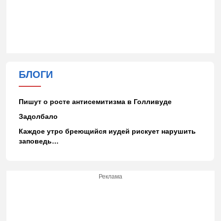
БЛОГИ
Пишут о росте антисемитизма в Голливуде
Задолбало
Каждое утро бреющийся иудей рискует нарушить
заповедь…
Реклама