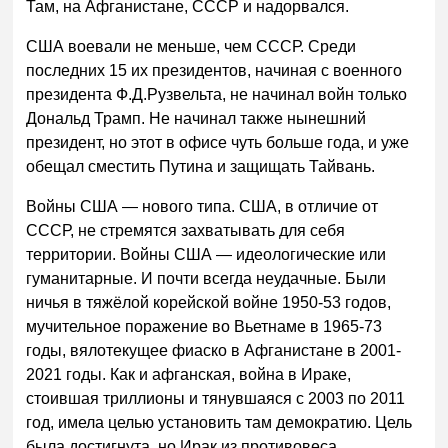
Там, на Афганистане, СССР и надорвался.
США воевали не меньше, чем СССР. Среди
последних 15 их президентов, начиная с военного
президента Ф.Д.Рузвельта, не начинал войн только
Дональд Трамп. Не начинал также нынешний
президент, но этот в офисе чуть больше года, и уже
обещал сместить Путина и защищать Тайвань.
Войны США — нового типа. США, в отличие от
СССР, не стремятся захватывать для себя
территории. Войны США — идеологические или
гуманитарные. И почти всегда неудачные. Были
ничья в тяжёлой корейской войне 1950-53 годов,
мучительное поражение во Вьетнаме в 1965-73
годы, вялотекущее фиаско в Афганистане в 2001-
2021 годы. Как и афганская, война в Ираке,
стоившая триллионы и тянувшаяся с 2003 по 2011
год, имела целью установить там демократию. Цель
была достигнута, но Ирак из противовеса