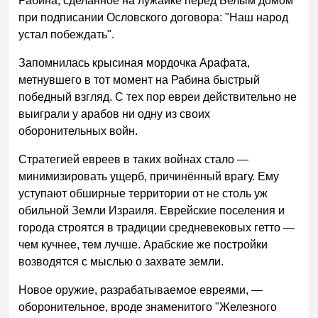
Рабина, сделанное на лужайке перед Белым домом
при подписании Ословского договора: "Наш народ
устал побеждать".
Запомнилась крысиная мордочка Арафата,
метнувшего в тот момент на Рабина быстрый
победный взгляд. С тех пор евреи действительно не
выиграли у арабов ни одну из своих
оборонительных войн.
Стратегией евреев в таких войнах стало —
минимизировать ущерб, причинённый врагу. Ему
уступают обширные территории от не столь уж
обильной Земли Израиля. Еврейские поселения и
города строятся в традиции средневековых гетто —
чем кучнее, тем лучше. Арабские же постройки
возводятся с мыслью о захвате земли.
Новое оружие, разрабатываемое евреями, —
оборонительное, вроде знаменитого "Железного