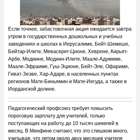
Если точнее, забастовочная акция ожидается завтра
утром в государственных дошкольных и учебных
заведениях и школах в Иерусалиме, Бейт-Шемеше,
Бейтар-Илите, Мевасерет-Ционе, Хевроне, Кирьят-
Арбе, Модиине, Модиин-Илите, Маале-Адумиме,
Маале-Эфраиме, Гуш-Эционе, Бейт-Эле, Офариме,
Гиват-Зеэве, Хар-Адаре, в населенных пунктах
регионов Мате-Биньямин и Мате-Иегуда, а также в
Иорданской долине.
Педагогический профсоюз требует повысить
пороговую зарплату для учителей, только
поступающих на работу, до 10 тысяч шекелей в
месяц. В Минфине считают, что это слишком много,
учитывая, что летом около двух месяцев учителя