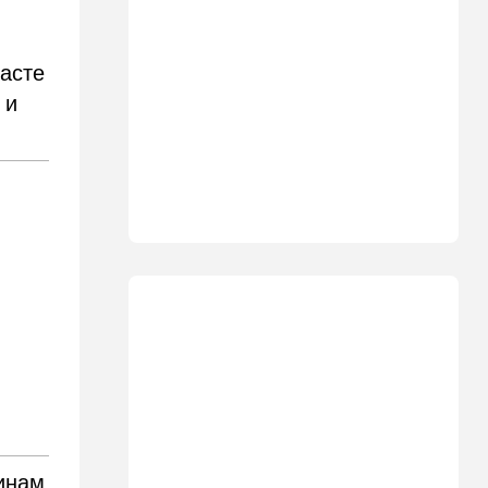
13:35
В мире
Полное затмение — не для
асте
Израиля: куда ехать за
редким зрелищем 12 августа
 и
12:40
В мире
Этна разбушевалась:
Сицилия закрыла один из
аэропортов. ВИДЕО
12:30
В мире
Российский след? В
Германии предотвратили
покушение на
производителя дронов для
Украины
11:45
Израиль
Террорист "Нухбы",
участвовавший в резне 7
октября, работал в Газе
инам
водителем грузовика