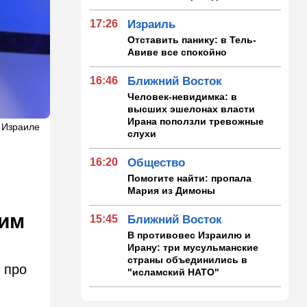
17:26
Израиль
Отставить панику: в Тель-
Авиве все спокойно
16:46
Ближний Восток
Человек-невидимка: в
высших эшелонах власти
Ирана поползли тревожные
в Израиле
слухи
16:20
Общество
Помогите найти: пропала
Мария из Димоны
ким
15:45
Ближний Восток
В противовес Израилю и
Ирану: три мусульманские
страны объединились в
 про
"исламский НАТО"
15:25
Общество