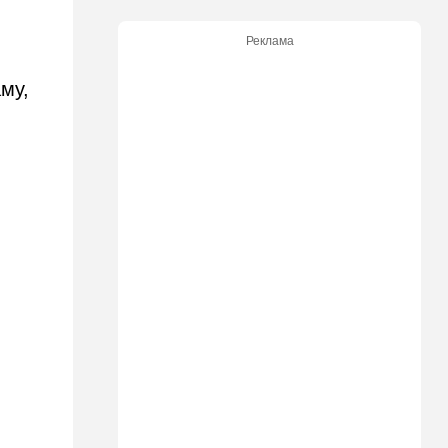
"Общие культурные коды":
русские дети вместе с
Реклама
палестинскими строят
"новую модель ООН"
му,
14:55
Израиль
В Израиле опасаются атак
дронов изнутри страны
14:55
В мире
WSJ: загнанный в угол Путин
может испытать НАТО на
прочность
14:10
В мире
Заложники Сеуты: почему
марокканские подростки не
могут вернуться домой
14:09
Мнения
Несколько минут между
воем сирены и ударом