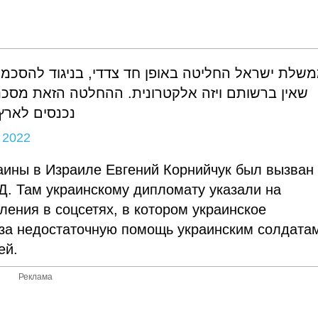
שלת ישראל החליטה באופן חד צדדי, בניגוד להסכמים
שאין ברשותם ויזה אלקטרונית. ההחלטה הזאת מסכנת ח
נכנסים לארץ.
 2022
аины в Израиле Евгений Корнийчук был вызван
Д. Там украинскому дипломату указали на
ения в соцсетях, в котором украинское
 за недостаточную помощь украинским солдата
ей.
Реклама