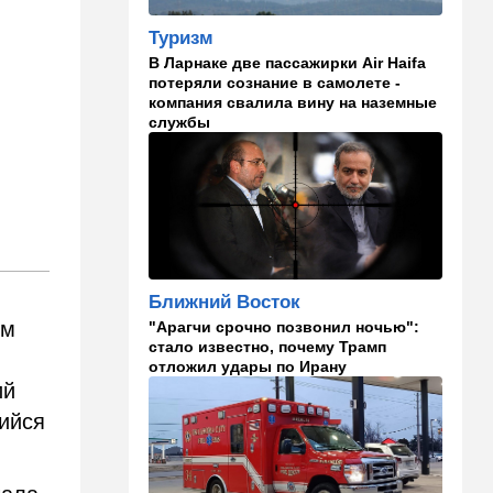
взрыва
Туризм
08:20
В мире
В Ларнаке две пассажирки Air Haifa
потеряли сознание в самолете -
Подросток открыл огонь в
компания свалила вину на наземные
школе под Бангкоком:
службы
погибли семь человек
07:55
Израиль
Израиль разрабатывает
собственный малозаметный
боевой беспилотник нового
поколения
07:50
Ближний Восток
Ближний Восток
Стоп Израилю, стоп
им
"Арагчи срочно позвонил ночью":
Америке: в Иране готовят
стало известно, почему Трамп
законопроект по Ормузу
отложил удары по Ирану
ий
07:20
Технологии
ийся
Прощай, Nvidia? Маск
запускает гигантскую
фабрику компьютерного