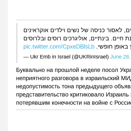
, לאסור כניסה של נשים וילדים אוקראינים
יים. בינתיים, אוליגרכים רוסים ובלרוסים
pic.twitter.com/CpxeDBlsLb
 באופן חופשי
— Ukr Emb in Israel (@UKRinIsrael)
June 28,
Буквально на прошлой неделе посол Укр
неприятного разговора в израильский МИ
недопустимость тона предыдущего объявл
представительство критиковало Израиль
потерявшим конечности на войне с Росси