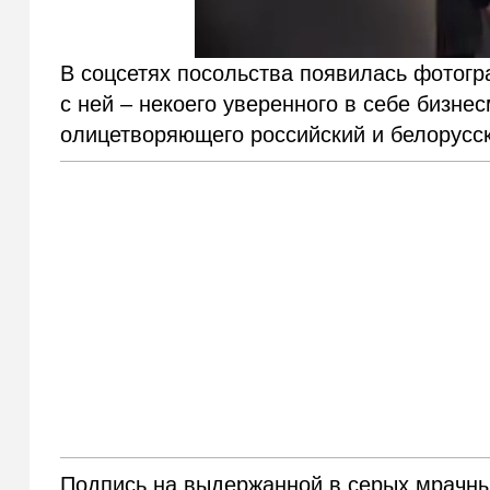
В соцсетях посольства появилась фотог
с ней – некоего уверенного в себе бизне
олицетворяющего российский и белорусск
Подпись на выдержанной в серых мрачны