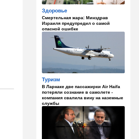
становится все страннее
Здоровье
Смертельная жара: Минздрав
14:37
В мире
Израиля предупредил о самой
Теперь и Куба заговорила о
опасной ошибке
геноциде, но Израиль в
данном случае ни при чем
14:18
Мнения
Почему этот поступок
смелый?
14:15
Здоровье
Туризм
Альцгеймер начинается не
В Ларнаке две пассажирки Air Haifa
там, где думали: ученые
потеряли сознание в самолете -
нашли возможный источник
компания свалила вину на наземные
болезни
службы
14:13
В мире
Палестинская
администрация проиграла
очередную судебную битву
в США