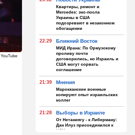
Квартиры, ремонт и
Mercedes: экс-посла
Украины в США
подозревают в незаконном
обогащении
22:29
Ближний Восток
МИД Ирана: По Ормузскому
проливу почти
 YouTube
договорились, но Израиль и
США могут сорвать
соглашение
21:39
Мнения
Марокканские военные
копируют опыт израильских
коллег
21:28
Выборы в Израиле
От Нетаниягу - к Либерману:
Дан Илуз присоединился к
НДИ