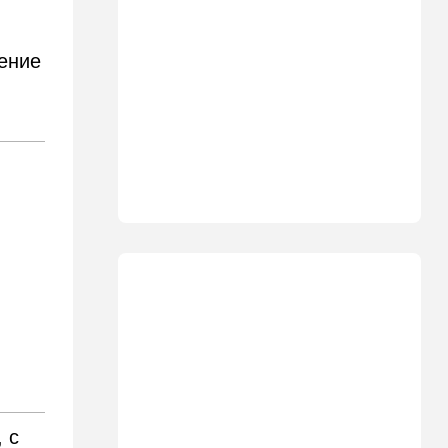
Что ни день, то новый план
по Ормузу: раскошелиться
придется Европе
ение
19:17
В мире
"Коммунист-неудачник" -
Трамп дал характеристику
антиизраильскому политику
из Мичигана
18:30
Мнения
Рекорд вопреки бойкотам
18:10
В мире
Схватилась за нож и пошла
резать мужчин: кровавая
атака в центре Лондона
17:25
Общество
"Я психиатрический" —
подозреваемый в убийстве
адвоката жалуется на
 с
полицейских