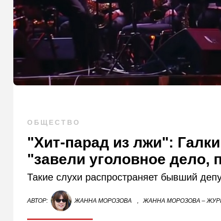
ОБЩЕСТВО
"Хит-парад из лжи": Галки
"завели уголовное дело, 
Такие слухи распространяет бывший деп
АВТОР:
ЖАННА МОРОЗОВА
,
ЖАННА МОРОЗОВА – ЖУР