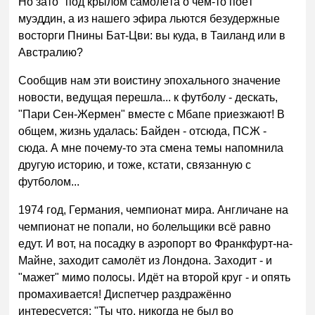
Но зато "под крылом самолёта о чём-то поёт"
муэддин, а из нашего эфира льются безудержные
восторги Пнины Бат-Цви: вы куда, в Таиланд или в
Австралию?
Сообщив нам эти воистину эпохального значение
новости, ведущая перешла... к футболу - дескать,
"Пари Сен-Жермен" вместе с Мбапе приезжают! В
общем, жизнь удалась: Байден - отсюда, ПСЖ -
сюда. А мне почему-то эта смена темы напомнила
другую историю, и тоже, кстати, связанную с
футболом...
1974 год, Германия, чемпионат мира. Англичане на
чемпионат не попали, но болельщики всё равно
едут. И вот, на посадку в аэропорт во Франкфурт-на-
Майне, заходит самолёт из Лондона. Заходит - и
"мажет" мимо полосы. Идёт на второй круг - и опять
промахивается! Диспетчер раздражённо
интересуется: "Ты что, никогда не был во