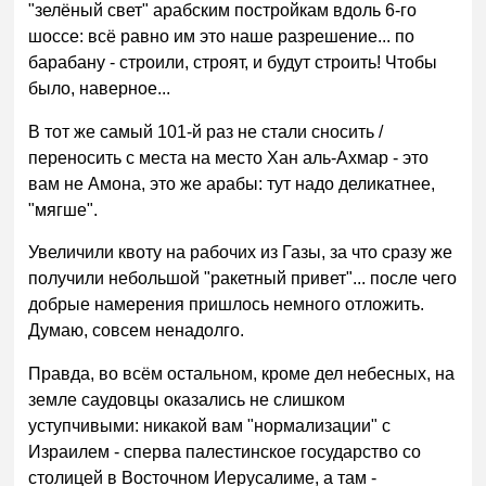
"зелёный свет" арабским постройкам вдоль 6-го
шоссе: всё равно им это наше разрешение... по
барабану - строили, строят, и будут строить! Чтобы
было, наверное...
В тот же самый 101-й раз не стали сносить /
переносить с места на место Хан аль-Ахмар - это
вам не Амона, это же арабы: тут надо деликатнее,
"мягше".
Увеличили квоту на рабочих из Газы, за что сразу же
получили небольшой "ракетный привет"... после чего
добрые намерения пришлось немного отложить.
Думаю, совсем ненадолго.
Правда, во всём остальном, кроме дел небесных, на
земле саудовцы оказались не слишком
уступчивыми: никакой вам "нормализации" с
Израилем - сперва палестинское государство со
столицей в Восточном Иерусалиме, а там -