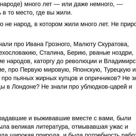
 народе) много лет — или даже немного, —
 в то место, где вы жили.
о не народ, в котором жили много лет. Не прир
знали про Ивана Грозного, Малюту Скуратова,
Чехословакию, Сталина, Берию, рваные ноздри,
ие народов, каторгу до революции и Владимирс
ние, про Первую мировую, Японскую, Турецкую и
 про пьяных жирных купцов и опричников? Не з
ы в Лондоне? Не знали про ублюдков-царей и
традавшие и выживавшие вместе с вами, были
ыла великая литература, отмывавшая ужас и
ла широкая природа, и была потребность рабо