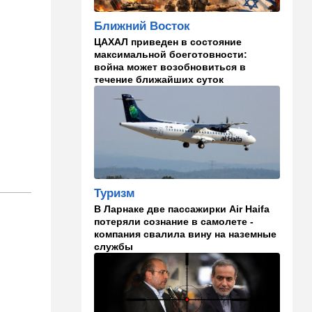
русские дети вместе с
палестинскими строят
Ближний Восток
"новую модель ООН"
ЦАХАЛ приведен в состояние
14:55
Израиль
максимальной боеготовности:
война может возобновиться в
В Израиле опасаются атак
течение ближайших суток
дронов изнутри страны
14:55
В мире
WSJ: загнанный в угол Путин
может испытать НАТО на
прочность
14:10
В мире
Туризм
Заложники Сеуты: почему
В Ларнаке две пассажирки Air Haifa
марокканские подростки не
потеряли сознание в самолете -
могут вернуться домой
компания свалила вину на наземные
службы
14:09
Мнения
Несколько минут между
воем сирены и ударом
13:35
В мире