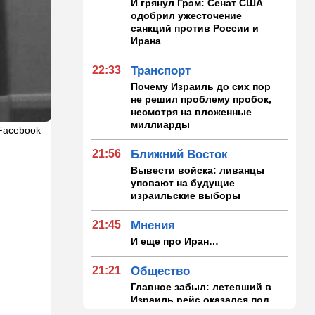
И грянул Грэм: Сенат США
одобрил ужесточение
санкций против России и
Ирана
22:33
Транспорт
Почему Израиль до сих пор
не решил проблему пробок,
несмотря на вложенные
миллиарды
Facebook
21:56
Ближний Восток
Вывести войска: ливанцы
уповают на будущие
израильские выборы
21:45
Мнения
И еще про Иран…
21:21
Общество
Главное забыл: летевший в
Израиль рейс оказался под
угрозой