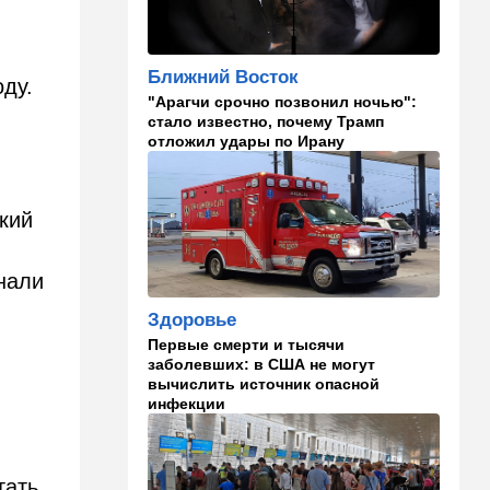
Полное затмение — не для
Израиля: куда ехать за
редким зрелищем 12 августа
Ближний Восток
оду.
"Арагчи срочно позвонил ночью":
12:40
В мире
стало известно, почему Трамп
Этна разбушевалась:
отложил удары по Ирану
Сицилия закрыла один из
аэропортов. ВИДЕО
кий
12:30
В мире
Российский след? В
Германии предотвратили
нали
покушение на
производителя дронов для
Здоровье
Украины
Первые смерти и тысячи
заболевших: в США не могут
11:45
Израиль
вычислить источник опасной
Террорист "Нухбы",
инфекции
участвовавший в резне 7
октября, работал в Газе
водителем грузовика
гумпомощи
тать.