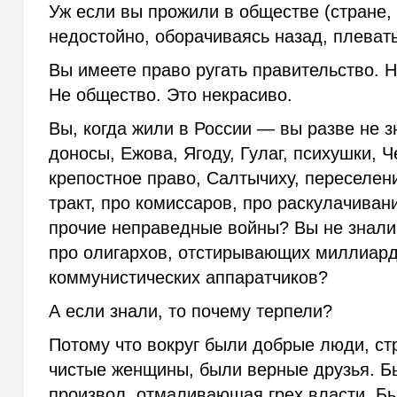
Уж если вы прожили в обществе (стране,
недостойно, оборачиваясь назад, плевать
Вы имеете право ругать правительство. Н
Не общество. Это некрасиво.
Вы, когда жили в России — вы разве не 
доносы, Ежова, Ягоду, Гулаг, психушки, 
крепостное право, Салтычиху, переселен
тракт, про комиссаров, про раскулачива
прочие неправедные войны? Вы не знали
про олигархов, отстирывающих миллиард
коммунистических аппаратчиков?
А если знали, то почему терпели?
Потому что вокруг были добрые люди, с
чистые женщины, были верные друзья. Б
произвол, отмаливающая грех власти. Бы