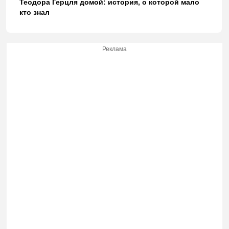
Теодора Герцля домой: история, о которой мало
кто знал
Реклама