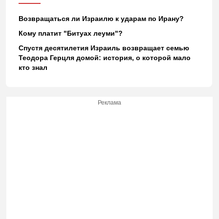
Возвращаться ли Израилю к ударам по Ирану?
Кому платит "Битуах леуми"?
Спустя десятилетия Израиль возвращает семью
Теодора Герцля домой: история, о которой мало
кто знал
Реклама