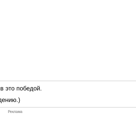
ив это победой.
адению.)
Реклама