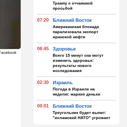
Трампу с отчаянной
просьбой
07:20
Ближний Восток
Американская блокада
парализовала экспорт
иранской нефти
06:45
Здоровье
Facebook
Всего 15 минут сна могут
изменить здоровье:
результаты нового
исследования
02:30
Израиль
Погода в Израиле на
неделю: жаркие деньки
00:01
Ближний Восток
Треугольник будет выпит:
"исламский НАТО" угрожает
расширением и