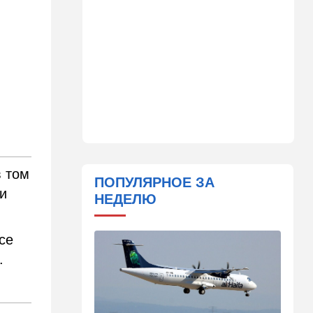
Пожары: под Ашдодом
горит автобус, в Петах-
Тикве – много пластмассы
18:18
Ближний Восток
Перед лицом общего врага:
стали всплывать истинные
цели создания "исламского
НАТО"
18:15
Мнения
Три счастливые восьмерки
в том
ПОПУЛЯРНОЕ ЗА
 и
17:44
Ближний Восток
НЕДЕЛЮ
Иранцы бьют по арабским
танкерам и шантажируют
мир, выдвигая требования к
се
США
.
17:17
В мире
Дурной пример заразителен:
Анкара тоже начала