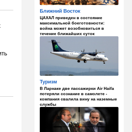
Мария из Димоны
Ближний Восток
15:45
Ближний Восток
ЦАХАЛ приведен в состояние
В противовес Израилю и
максимальной боеготовности:
Ирану: три мусульманские
х
война может возобновиться в
страны объединились в
течение ближайших суток
"исламский НАТО"
15:25
Общество
ить
"Общие культурные коды":
русские дети вместе с
палестинскими строят
"новую модель ООН"
Туризм
14:55
Израиль
В Ларнаке две пассажирки Air Haifa
В Израиле опасаются атак
потеряли сознание в самолете -
дронов изнутри страны
компания свалила вину на наземные
службы
14:55
В мире
WSJ: загнанный в угол Путин
может испытать НАТО на
прочность