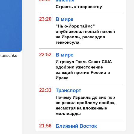
Страсть к творчеству
23:20
В мире
"Нью-Йорк таймс"
опубликовал новый поклеп
на Израиль, рассердив
генконсула
22:52
В мире
 Hanschke
И грянул Грэм: Сенат США
одобрил ужесточение
санкций против России и
Ирана
22:33
Транспорт
Почему Израиль до сих пор
не решил проблему пробок,
несмотря на вложенные
миллиарды
21:56
Ближний Восток
Вывести войска: ливанцы