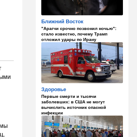
14:10
В мире
Заложники Сеуты: почему
марокканские подростки не
Ближний Восток
могут вернуться домой
"Арагчи срочно позвонил ночью":
стало известно, почему Трамп
14:09
Мнения
отложил удары по Ирану
Несколько минут между
воем сирены и ударом
13:35
В мире
т
Полное затмение — не для
Израиля: куда ехать за
ными
редким зрелищем 12 августа
Здоровье
12:40
В мире
Первые смерти и тысячи
Этна разбушевалась:
заболевших: в США не могут
Сицилия закрыла один из
вычислить источник опасной
аэропортов. ВИДЕО
инфекции
12:30
В мире
емы
Российский след? В
ц,
Германии предотвратили