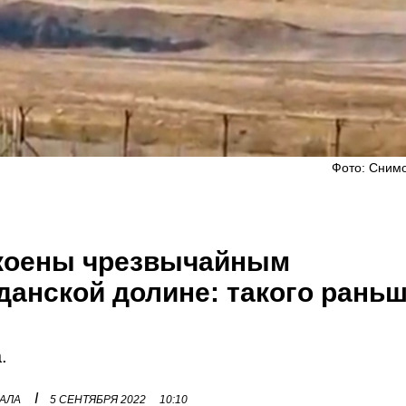
Фото: Снимо
окоены чрезвычайным
данской долине: такого рань
.
I
НАЛА
5 СЕНТЯБРЯ 2022
10:10