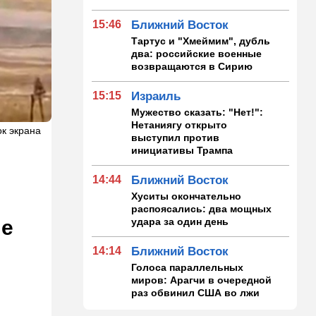
15:46
Ближний Восток
Тартус и "Хмеймим", дубль
два: российские военные
возвращаются в Сирию
15:15
Израиль
Мужество сказать: "Нет!":
Нетаниягу открыто
к экрана
выступил против
инициативы Трампа
14:44
Ближний Восток
Хуситы окончательно
распоясались: два мощных
удара за один день
ше
14:14
Ближний Восток
Голоса параллельных
миров: Арагчи в очередной
раз обвинил США во лжи