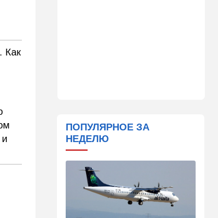
Камеры на обочине
перестают "прощать"
небольшое превышение
скорости
. Как
11:11
Общество
Шокирующая статистика из
Канады: ситуация оказалась
гораздо хуже, чем казалось
й
10:39
В мире
о
Секрет раскрыт: вот где в
Европе начнут производить
ном
ПОПУЛЯРНОЕ ЗА
израильские дроны
 и
НЕДЕЛЮ
10:32
Мнения
Пишут о росте
антисемитизма в Голливуде
10:11
В мире
Бумеранг для Санчеса: жена
помогла хорошенько