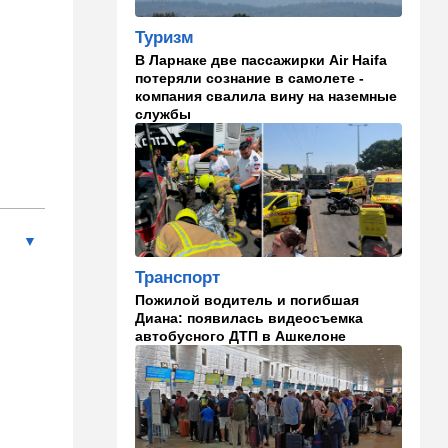
раскачать премьерское
кресло
Туризм
В Ларнаке две пассажирки Air Haifa
09:48
Мнения
потеряли сознание в самолете -
Задолбало
компания свалила вину на наземные
службы
09:14
В мире
"Не показывайте, что вы из
Израиля": МИД выступил с
экстренным
предупреждением
08:49
Новости Украины
Россия устроила страшную
Транспорт
ночь Одессе и Харькову:
Пожилой водитель и погибшая
кадры последствий
Диана: появилась видеосъемка
автобусного ДТП в Ашкелоне
08:45
Деньги
Как торговые сети
манипулируют вами,
заставляя вас
раскошелиться. И как от
этого защититься