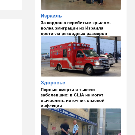
07:56
Спорт
Израиль
Брат известного иранского
За кордон с перебитым крылом:
спортсмена обратился к
волна эмиграции из Израиля
Трампу с отчаянной
достигла рекордных размеров
просьбой
07:20
Ближний Восток
Американская блокада
парализовала экспорт
иранской нефти
06:45
Здоровье
Здоровье
Всего 15 минут сна могут
Первые смерти и тысячи
изменить здоровье:
заболевших: в США не могут
результаты нового
вычислить источник опасной
исследования
инфекции
02:30
Израиль
Погода в Израиле на
неделю: жаркие деньки