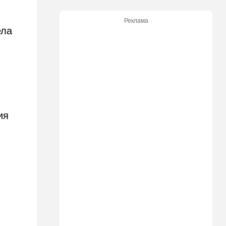
13:57
Мнения
Трудно представить, чтобы
Реклама
“шимпанзе оставались у
ела
власти”
13:48
Здоровье
"Очень больно на это
смотреть": тяжелые новости
о Джо Байдене
13:33
В мире
ия
Отпуск, обернувшийся
трагедией: в Мексике утонул
внук известного
иерусалимского раввина
13:02
В мире
У Израиля появился новый
союзник: президент
Колумбии начал с особого
жеста