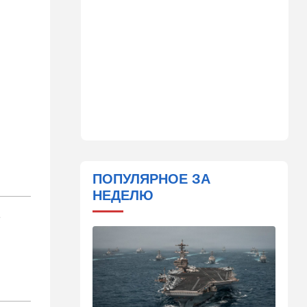
09:15
В мире
Муравейник без самцов и
рабочих: ученые нашли
"общество одних королев"
09:02
Недвижимость
Налог на аренду в Израиле:
что обязан знать каждый
владелец квартиры
09:01
В мире
Скандальная публикация
WP: один вопрос Трампа
ПОПУЛЯРНОЕ ЗА
поставил Хегсета в крайне
НЕДЕЛЮ
неудобное положение
а
01:30
Точка вкуса
Средиземноморская диета
оказалась полезна не только
для сердца
01:03
Израиль