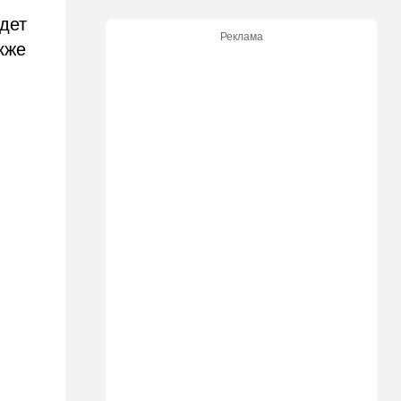
дет
12:46
Спорт
Реклама
Иранский режим получил
кже
удар по самолюбию -
публично, от женщин, из
Австралии
11:49
Общество
11 лет в бегах: в Бен-
Гурионе арестован педофил,
орудовавший в Хайфе,
Крайот и Кирьят-Шмоне
11:35
Израиль
США и Израиль могут
перейти к беспрецедентному
оборонному партнерству
11:03
Общество
Найдено сильно
разложившееся тело:
поиски 23-летнего парня
приняли трагический оборот