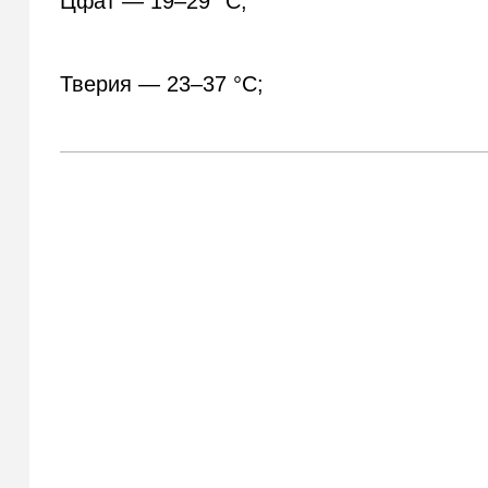
Цфат — 19–29 °С;
Тверия — 23–37 °С;