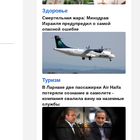
Марокканские военные
Здоровье
копируют опыт израильских
коллег
Смертельная жара: Минздрав
Израиля предупредил о самой
опасной ошибке
21:28
Выборы в Израиле
От Нетаниягу - к Либерману:
Дан Илуз присоединился к
НДИ
21:05
В мире
Грузия во тьме: столица
страны парализована
Туризм
20:54
Израиль
В Ларнаке две пассажирки Air Haifa
потеряли сознание в самолете -
Замир побывал в Газе и
компания свалила вину на наземные
сделал заявления, которые
службы
не понравятся в Вашингтоне
20:20
В мире
В Москве после взрыва в
ресторане Balzi Rossi тайно
похоронили генерала