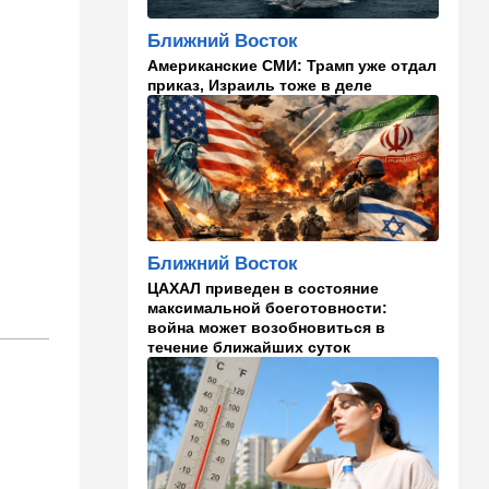
Погода в Израиле на
четверг, 6 августа: в
Ближний Восток
некоторых районах
Американские СМИ: Трамп уже отдал
температура понизится
приказ, Израиль тоже в деле
23:57
Мнения
Война на износ
23:12
Новости Украины
Квартиры, ремонт и
Mercedes: экс-посла
Украины в США
Ближний Восток
подозревают в незаконном
обогащении
ЦАХАЛ приведен в состояние
максимальной боеготовности:
война может возобновиться в
22:29
Ближний Восток
течение ближайших суток
МИД Ирана: По Ормузскому
проливу почти
договорились, но Израиль и
США могут сорвать
соглашение
21:39
Мнения