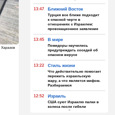
13:47
Ближний Восток
Турция все ближе подходит
к опасной черте в
отношениях с Израилем:
провокационное заявление
13:45
В мире
Помидоры научились
 Харазов
предупреждать соседей об
опасном вирусе
13:22
Стиль жизни
Что действительно помогает
пережить израильскую
жару, а что является мифом.
Разбираемся
12:52
Израиль
США суют Израилю палки в
колеса после гибели
военных в Ливане