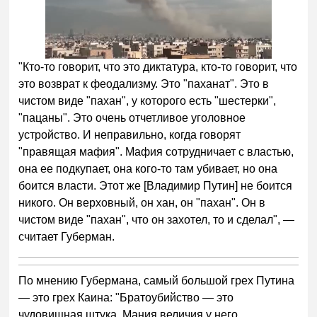
"Кто-то говорит, что это диктатура, кто-то говорит, что
это возврат к феодализму. Это "паханат". Это в
чистом виде "пахан", у которого есть "шестерки",
"пацаны". Это очень отчетливое уголовное
устройство. И неправильно, когда говорят
"правящая мафия". Мафия сотрудничает с властью,
она ее подкупает, она кого-то там убивает, но она
боится власти. Этот же [Владимир Путин] не боится
никого. Он верховный, он хан, он "пахан". Он в
чистом виде "пахан", что он захотел, то и сделал", —
считает Губерман.
По мнению Губермана, самый большой грех Путина
— это грех Каина: "Братоубийство — это
чудовищная штука. Мания величия у него