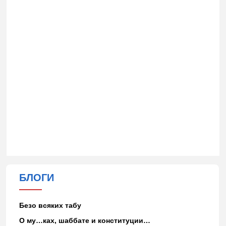
БЛОГИ
Безо всяких табу
О му…ках, шаббате и конституции…