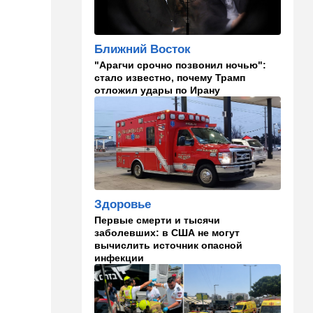
израильского певца и поэта
раздавил собственный
автомобиль
Ближний Восток
20:37
Публицистика
"Арагчи срочно позвонил ночью":
стало известно, почему Трамп
Цена "эффективности":
отложил удары по Ирану
почему новые правила ПДД
бьют по правам водителей
19:30
Транспорт
Пожилой водитель и
погибшая Диана: появилась
видеосъемка автобусного
ДТП в Ашкелоне
Здоровье
18:38
Транспорт
Первые смерти и тысячи
Подарок к праздникам:
заболевших: в США не могут
американские авиалинии
вычислить источник опасной
снова летят в Израиль
инфекции
18:19
Мнения
В Японии пока не приняты