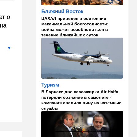
22:33
Транспорт
Ближний Восток
ет о
Почему Израиль до сих пор
ЦАХАЛ приведен в состояние
не решил проблему пробок,
максимальной боеготовности:
 на
несмотря на вложенные
война может возобновиться в
миллиарды
течение ближайших суток
21:56
Ближний Восток
Вывести войска: ливанцы
уповают на будущие
израильские выборы
21:45
Мнения
И еще про Иран…
Туризм
В Ларнаке две пассажирки Air Haifa
21:21
Общество
потеряли сознание в самолете -
компания свалила вину на наземные
Главное забыл: летевший в
службы
Израиль рейс оказался под
угрозой
20:50
Израиль
Как будто знал: известного