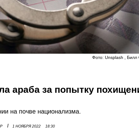
Фото: Unsplash , Бил
ла араба за попытку похищен
нии на почве национализма.
I
ОР
1 НОЯБРЯ 2022
18:30