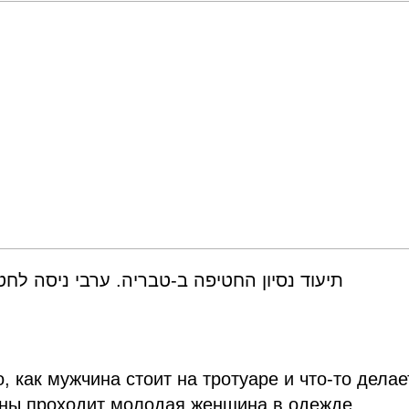
תיעוד נסיון החטיפה ב-טבריה. ערבי ניסה לח
, как мужчина стоит на тротуаре и что-то делае
ны проходит молодая женщина в одежде,