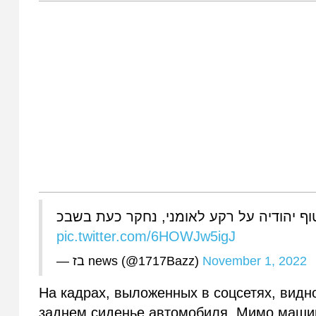
טוף יהודיה על רקע לאומני, נחקר כעת בשבכ
pic.twitter.com/6HOWJw5igJ
— בז news (@1717Bazz)
November 1, 2022
На кадрах, выложенных в соцсетях, видно
заднем сиденье автомобиля. Мимо маши