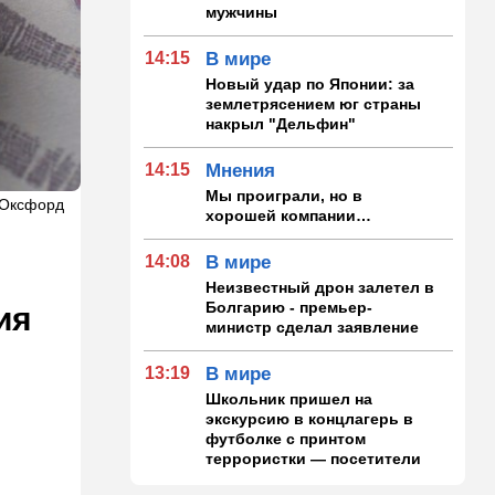
мужчины
14:15
В мире
Новый удар по Японии: за
землетрясением юг страны
накрыл "Дельфин"
14:15
Мнения
Мы проиграли, но в
л Оксфорд
хорошей компании…
14:08
В мире
Неизвестный дрон залетел в
Болгарию - премьер-
ия
министр сделал заявление
13:19
В мире
Школьник пришел на
экскурсию в концлагерь в
футболке с принтом
террористки — посетители
вызвали полицию