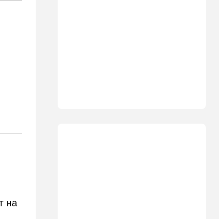
10:10
В мире
"Холодные сферы" над
Ближним Востоком:
Пентагон выложил новую
партию Х-файлов
09:50
Мнения
Я формирую свой
собственный нарратив
09:42
Новости Украины
РФ нанесла удар
баллистикой по Киеву и
дронами по области — есть
погибшие
08:45
Ближний Восток
Дружить против Израиля:
Иран просится в мекканский
союз
т на
08:18
В мире