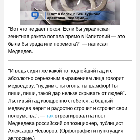
00:00
/
01:00
"Вот что не дает покоя. Если бы украинская
зенитная ракета попала прямо в Капитолий — это
была бы зрада или перемога?" — написал
Медведев.
"И ведь сидит же какой то подлейший гад и с
абсолютно серьезным выражением лица говорит
медведеву: "ну, димк, ты огонь, ты шамфор! Ты
пиши, пиши, такой дар нельзя скрывать от людей".
Льстивый гад изощренно стебется, а бедный
медведев верит и радостно строчит и строчит свои
полоумства", —
так
отреагировал на пост
Медведева российский оппозиционер, публицист
Александр Невзоров. (Орфография и пунктуация
авторские.)