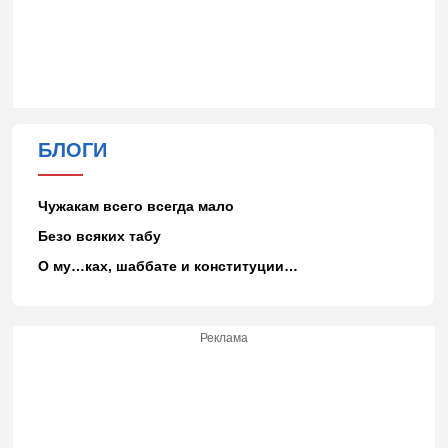
БЛОГИ
Чужакам всего всегда мало
Безо всяких табу
О му…ках, шаббате и конституции…
Реклама