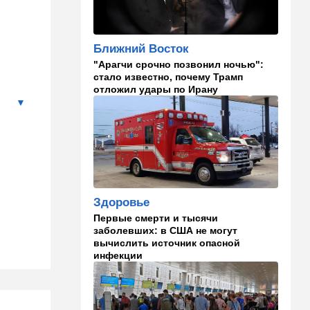
Российский след? В
Германии предотвратили
покушение на
Ближний Восток
производителя дронов для
"Арагчи срочно позвонил ночью":
Украины
стало известно, почему Трамп
отложил удары по Ирану
11:45
Израиль
Террорист "Нухбы",
участвовавший в резне 7
октября, работал в Газе
водителем грузовика
гумпомощи
11:43
В мире
Здоровье
К программе "спасем
Россию" от топливного
Первые смерти и тысячи
кризиса присоединилась
заболевших: в США не могут
еще одна страна
вычислить источник опасной
инфекции
10:40
Израиль
В Эйлатский залив приплыл
необычный гость. ВИДЕО