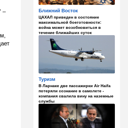
может испытать НАТО на
прочность
Ближний Восток
 –
14:10
В мире
ЦАХАЛ приведен в состояние
максимальной боеготовности:
Заложники Сеуты: почему
война может возобновиться в
марокканские подростки не
течение ближайших суток
могут вернуться домой
м,
дает
14:09
Мнения
Несколько минут между
воем сирены и ударом
13:35
В мире
Полное затмение — не для
Туризм
Израиля: куда ехать за
В Ларнаке две пассажирки Air Haifa
редким зрелищем 12 августа
потеряли сознание в самолете -
компания свалила вину на наземные
12:40
В мире
службы
Этна разбушевалась:
Сицилия закрыла один из
аэропортов. ВИДЕО
12:30
В мире