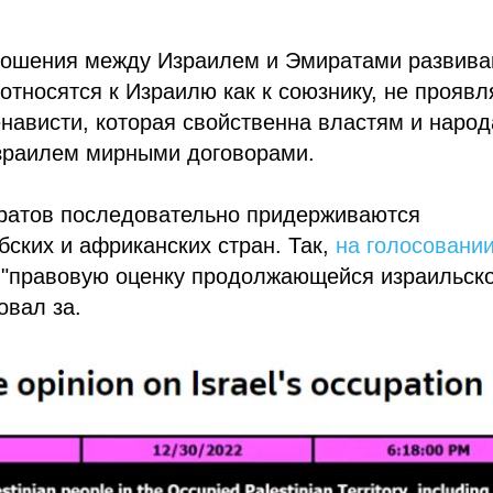
тношения между Израилем и Эмиратами развив
тносятся к Израилю как к союзнику, не проявл
енависти, которая свойственна властям и наро
Израилем мирными договорами.
ратов последовательно придерживаются
бских и африканских стран. Так,
на голосовании
"правовую оценку продолжающейся израильск
овал за.