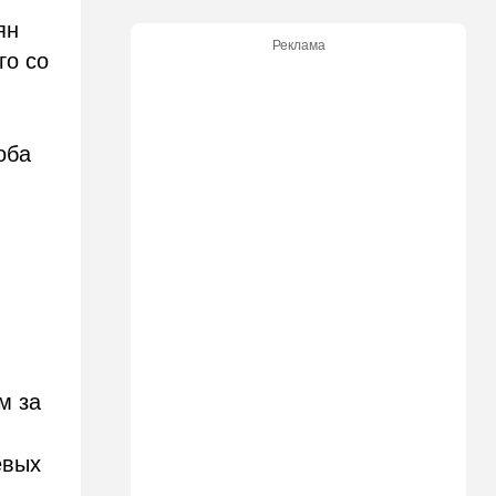
бьют по правам водителей
ян
Реклама
го со
19:30
Транспорт
Пожилой водитель и
погибшая Диана: появилась
видеосъемка автобусного
ДТП в Ашкелоне
оба
18:38
Транспорт
Подарок к праздникам:
американские авиалинии
снова летят в Израиль
18:19
Мнения
В Японии пока не приняты
какие-либо новые решения
о ядерном оружии
м за
18:18
Ближний Восток
Вашингтон нажал на паузу:
евых
США настойчиво попросили
Израиль сбавить обороты в