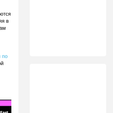
Ливане
18:15
Культура
аются
30 лет российско-
яя в
израильскому альманаху
еврейской культуры
дам
17:47
Израиль
На маленьком плоту: отдых
на Кинерете едва не
закончился трагедией
 по
ой
17:26
Израиль
Отставить панику: в Тель-
Авиве все спокойно
16:46
Ближний Восток
Человек-невидимка: в
высших эшелонах власти
Ирана поползли тревожные
слухи