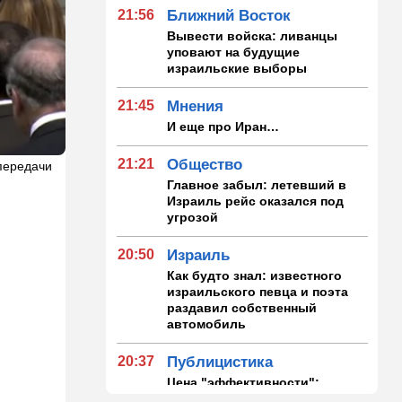
21:56
Ближний Восток
Вывести войска: ливанцы
уповают на будущие
израильские выборы
21:45
Мнения
И еще про Иран…
21:21
Общество
передачи
Главное забыл: летевший в
Израиль рейс оказался под
угрозой
20:50
Израиль
Как будто знал: известного
израильского певца и поэта
раздавил собственный
автомобиль
20:37
Публицистика
Цена "эффективности":
почему новые правила ПДД