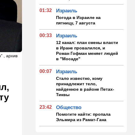
01:32
Израиль
Погода в Израиле на
пятницу, 7 августа
00:33
Израиль
12 канал: план смены власти
в Иране провалился, и
Роман Гофман меняет людей
" , архив
в "Мосаде"
00:07
Израиль
Стало известно, кому
принадлежит тело,
л,
найденное в районе Петах-
Тиквы
ту
23:42
Общество
Помогите найти: пропала
Эльмира из Рамат-Гана
23:35
Мнения