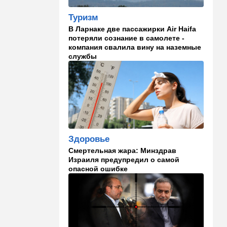
14:41
Ближний Восток
Туризм
Россия и Китай усиливают
В Ларнаке две пассажирки Air Haifa
поддержку Ирана: война с
потеряли сознание в самолете -
США меняет баланс сил
компания свалила вину на наземные
службы
14:18
Мнения
"Это ваше туда-сюда
страшно раздражает"
14:06
Транспорт
Что изменилось в аэропорту
Бен-Гурион после войны:
новые правила,
Здоровье
безопасность и советы
Смертельная жара: Минздрав
пассажирам
Израиля предупредил о самой
опасной ошибке
13:58
Здоровье
Какие продукты помогают
легче переносить стресс:
что выяснили ученые
13:47
Ближний Восток