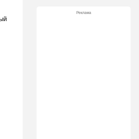
Безо всяких табу
Реклама
22:20
Израиль
вый
Проживающий в России
израильтянин прямо с
самолета угодил в ШАБАК
21:48
Израиль
"Сумасшедшие рулят
психбольницей": новое
назначение в ООН вызвало
критику
21:24
Мнения
О му…ках, шаббате и
конституции…
20:20
Израиль
Маленькая девочка утонула
в Ашкелоне
19:38
Выборы в Израиле