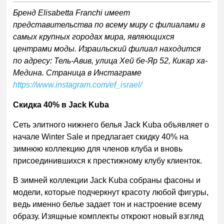
Бренд
Elisabetta
Franchi
имеет
представительства по всему миру с филиалами в
самых крупных городах мира, являющихся
центрами моды
.
Израильский филиал находится
по адресу: Тель-Авив, улица Хей бе-Яр 52, Кикар ха-
Медина. Страница в Инстаграме
https://www.instagram.com/ef_israel/
Скидка 40% в
Jack
Kuba
Сеть элитного нижнего белья
Jack
Kuba
объявляет о
начале
Winter
Sale
и предлагает скидку 40% на
зимнюю коллекцию для членов клуба и вновь
присоединившихся к престижному клубу клиенток.
В зимней коллекции
Jack
Kuba
собраны фасоны и
модели, которые подчеркнут красоту любой фигуры,
ведь именно белье задает тон и настроение всему
образу.
Изящные комплекты
откроют новый взгляд