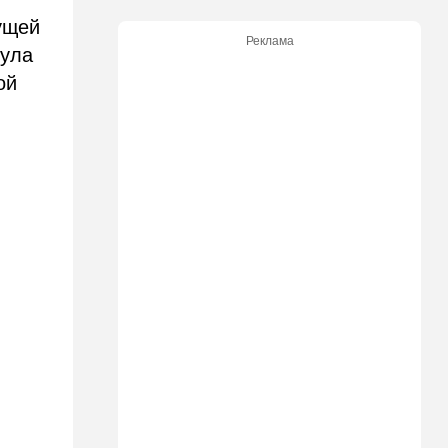
продукты онлайн
ущей
Реклама
09:57
Общество
нула
Важнейший совет
ой
экспертов: это может спасти
вас и вашу семью от
стремительно
распространяющейся
угрозы
09:49
Мнения
Найдено некоторое решение
09:46
Новости Украины
605 дронов за ночь: в
Ярославле горит НПЗ,
пожары в Тверской и
Курской областях
09:15
В мире
Муравейник без самцов и
рабочих: ученые нашли
"общество одних королев"