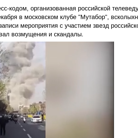
есс-кодом, организованная российской телевед
кабря в московском клубе "Мутабор", всколых
аписи мероприятия с участием звезд российск
квал возмущения и скандалы.