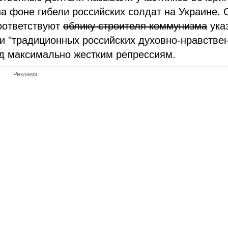
на фоне гибели российских солдат на Украине. 
соответствуют
облику строителя коммунизма
ука
ии "традиционных российских духовно-нравстве
зд максимально жестким репрессиям.
Реклама