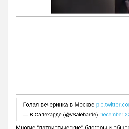
Голая вечеринка в Москве
pic.twitter.
— В Салехарде (@vSaleharde)
December 22
Многие "патриотические" блогеры и обще