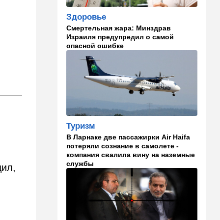
которая устроила опасные
Здоровье
ралли возле Мицпе-Иерихо
Смертельная жара: Минздрав
Израиля предупредил о самой
19:25
Ближний Восток
опасной ошибке
Что ни день, то новый план
по Ормузу: раскошелиться
придется Европе
19:17
В мире
"Коммунист-неудачник" -
Трамп дал характеристику
антиизраильскому политику
Туризм
из Мичигана
В Ларнаке две пассажирки Air Haifa
18:30
Мнения
потеряли сознание в самолете -
компания свалила вину на наземные
Рекорд вопреки бойкотам
службы
щил,
18:10
В мире
Схватилась за нож и пошла
резать мужчин: кровавая
атака в центре Лондона