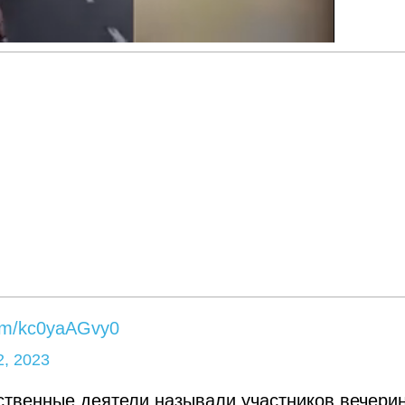
com/kc0yaAGvy0
, 2023
ственные деятели называли участников вечери