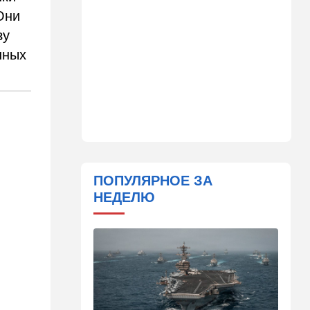
Они
23:57
Мнения
зу
Война на износ
нных
23:12
Новости Украины
Квартиры, ремонт и
Mercedes: экс-посла
Украины в США
подозревают в незаконном
обогащении
22:29
Ближний Восток
МИД Ирана: По Ормузскому
ПОПУЛЯРНОЕ ЗА
проливу почти
НЕДЕЛЮ
договорились, но Израиль и
США могут сорвать
соглашение
21:39
Мнения
Марокканские военные
копируют опыт израильских
коллег