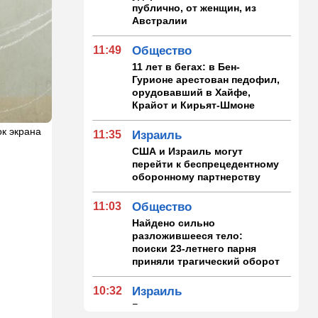
публично, от женщин, из
Австралии
11:49
Общество
11 лет в бегах: в Бен-
Гурионе арестован педофил,
орудовавший в Хайфе,
Крайот и Кирьят-Шмоне
к экрана
11:35
Израиль
США и Израиль могут
перейти к беспрецедентному
оборонному партнерству
:
11:03
Общество
Найдено сильно
разложившееся тело:
поиски 23-летнего парня
приняли трагический оборот
10:32
Израиль
Где самые дешевые