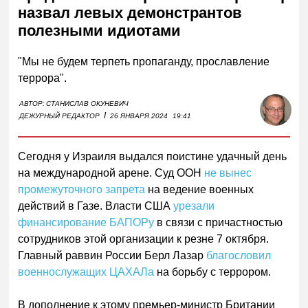
назвал левых демонстрантов
полезными идиотами
"Мы не будем терпеть пропаганду, прославление
террора".
АВТОР:
СТАНИСЛАВ ОКУНЕВИЧ
I
ДЕЖУРНЫЙ РЕДАКТОР
26 ЯНВАРЯ 2024
19:41
Сегодня у Израиля выдался поистине удачный день
на международной арене. Суд ООН
не вынес
промежуточного запрета
на ведение военных
действий в Газе. Власти США
урезали
финансирование БАПОРу
в связи с причастностью
сотрудников этой организации к резне 7 октября.
Главный раввин России Берл Лазар
благословил
военнослужащих ЦАХАЛа
на борьбу с террором.
В дополнение к этому премьер-министр Британии