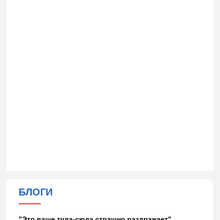
БЛОГИ
"Это ваше туда-сюда страшно раздражает"