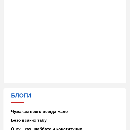
БЛОГИ
Чужакам всего всегда мало
Безо всяких табу
О му…ках, шаббате и конституции…