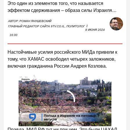
Это один из элементов того, что называется
эффектом сдерживания – образа силы Израиля…
АВТОР:
РОМАН ЯНУШЕВСКИЙ
I
ГЛАВНЫЙ РЕДАКТОР САЙТА 9TV.CO.IL, ПОЛИТОЛОГ
8 ИЮНЯ 2024
16:00
Настойчивые усилия российского МИДа привели к
тому, что ХАМАС освободил четырех заложников,
включая гражданина России Андрея Козлова.
00:00
/
01:00
Правда, МИД РФ тут ни при чем. Это были ЦАХАЛ,