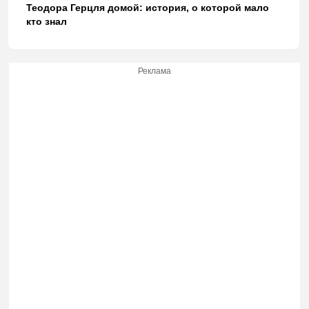
Теодора Герцля домой: история, о которой мало
кто знал
Реклама