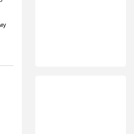
санкций против России и
Ирана
22:33
Транспорт
му
Почему Израиль до сих пор
не решил проблему пробок,
несмотря на вложенные
миллиарды
21:56
Ближний Восток
Вывести войска: ливанцы
уповают на будущие
израильские выборы
21:45
Мнения
И еще про Иран…
21:21
Общество
Главное забыл: летевший в
Израиль рейс оказался под
угрозой