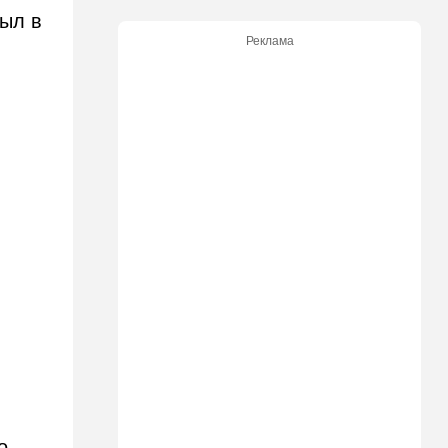
лыл в
08:18
В мире
Реклама
CNN: генерал Кейн ищет
способ выйти из войны с
Ираном
00:32
Израиль
Погода в Израиле на
субботу, 8 августа
23:57
Мнения
Страсть к творчеству
23:20
В мире
"Нью-Йорк таймс"
опубликовал новый поклеп
на Израиль, рассердив
генконсула
22:52
В мире
И грянул Грэм: Сенат США
одобрил ужесточение
о