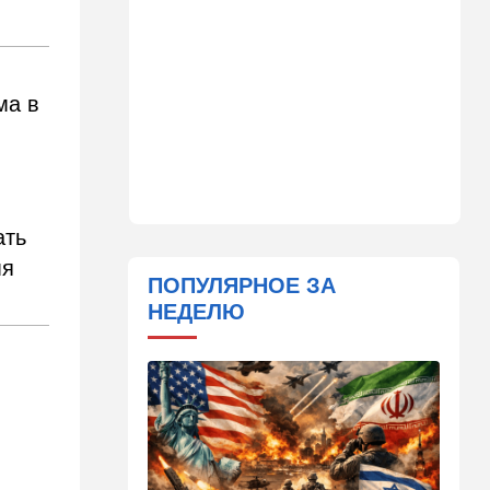
20:50
Израиль
Как будто знал: известного
израильского певца и поэта
раздавил собственный
автомобиль
ма в
20:37
Публицистика
Цена "эффективности":
почему новые правила ПДД
бьют по правам водителей
ать
19:30
Транспорт
мя
Пожилой водитель и
ПОПУЛЯРНОЕ ЗА
погибшая Диана: появилась
НЕДЕЛЮ
видеосъемка автобусного
ДТП в Ашкелоне
18:38
Транспорт
Подарок к праздникам:
американские авиалинии
снова летят в Израиль
18:19
Мнения