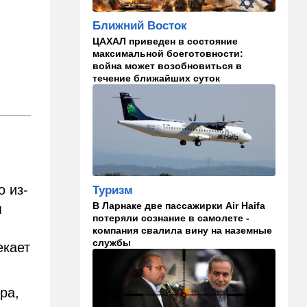
В Японии пока не приняты
Ближний Восток
какие-либо новые решения
о ядерном оружии
ЦАХАЛ приведен в состояние
максимальной боеготовности:
18:18
Ближний Восток
война может возобновиться в
течение ближайших суток
Вашингтон нажал на паузу:
США настойчиво попросили
Израиль сбавить обороты в
Ливане
18:15
Культура
30 лет российско-
израильскому альманаху
о из-
еврейской культуры
Туризм
В Ларнаке две пассажирки Air Haifa
я
17:47
Израиль
потеряли сознание в самолете -
компания свалила вину на наземные
На маленьком плоту: отдых
службы
на Кинерете едва не
екает
закончился трагедией
17:26
Израиль
ра,
Отставить панику: в Тель-