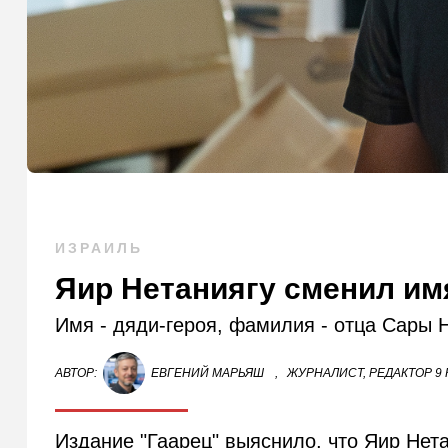
ИЗРАИЛЬ
Яир Нетаниягу сменил им
Имя - дяди-героя, фамилия - отца Сары Н
АВТОР:
ЕВГЕНИЙ МАРЬЯШ
,
ЖУРНАЛИСТ, РЕДАКТОР 9
Издание "Гаарец" выяснило, что Яир Нет