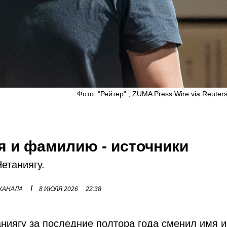
Фото: "Рейтер" , ZUMA Press Wire via Reuter
я и фамилию - источники
етаниягу.
I
 КАНАЛА
8 ИЮЛЯ 2026
22:38
аниягу за последние полтора года сменил имя и