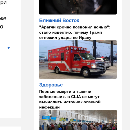
ери
Авиве все спокойно
16:46
Ближний Восток
кже
Ближний Восток
Человек-невидимка: в
го
"Арагчи срочно позвонил ночью":
высших эшелонах власти
стало известно, почему Трамп
Ирана поползли тревожные
отложил удары по Ирану
слухи
16:20
Общество
Помогите найти: пропала
Мария из Димоны
15:45
Ближний Восток
В противовес Израилю и
Здоровье
Ирану: три мусульманские
страны объединились в
Первые смерти и тысячи
"исламский НАТО"
заболевших: в США не могут
вычислить источник опасной
инфекции
15:25
Общество
"Общие культурные коды":
русские дети вместе с
палестинскими строят