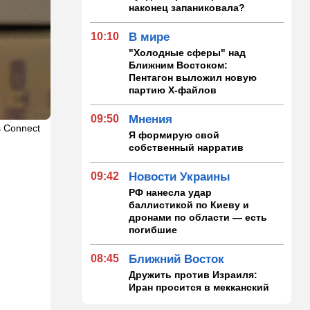
наконец запаниковала?
10:10
В мире
"Холодные сферы" над
Ближним Востоком:
Пентагон выложил новую
партию Х-файлов
09:50
Мнения
s Connect
Я формирую свой
собственный нарратив
09:42
Новости Украины
РФ нанесла удар
баллистикой по Киеву и
дронами по области — есть
погибшие
08:45
Ближний Восток
Дружить против Израиля:
Иран просится в мекканский
союз