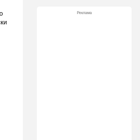
участвовавший в резне 7
октября, работал в Газе
о
Реклама
водителем грузовика
гумпомощи
ски
11:43
В мире
К программе "спасем
Россию" от топливного
кризиса присоединилась
еще одна страна
10:40
Израиль
В Эйлатский залив приплыл
необычный гость. ВИДЕО
10:36
Израиль
Три пожара за минуты в
Рамат-Гане: подозрение на
поджог
10:23
В мире
Разрази меня гром: