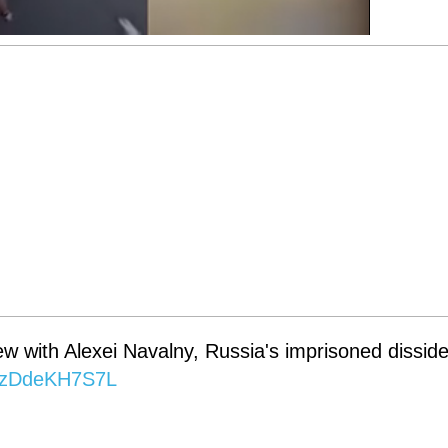
ew with Alexei Navalny, Russia's imprisoned dissid
om/zDdeKH7S7L