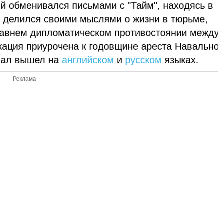
й обменивался письмами с "Тайм", находясь в
и делился своими мыслями о жизни в тюрьме,
давнем дипломатическом противостоянии межд
кация приурочена к годовщине ареста Навально
иал вышел на
английском
и
русском
языках.
Реклама