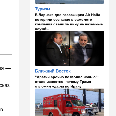
в "Мосаде"
Туризм
00:07
Израиль
В Ларнаке две пассажирки Air Haifa
потеряли сознание в самолете -
Стало известно, кому
компания свалила вину на наземные
принадлежит тело,
службы
найденное в районе Петах-
Тиквы
23:42
Общество
Помогите найти: пропала
Эльмира из Рамат-Гана
23:35
Мнения
вля —
Ближний Восток
Безо всяких табу
"Арагчи срочно позвонил ночью":
стало известно, почему Трамп
22:20
Израиль
сказ
отложил удары по Ирану
Проживающий в России
израильтянин прямо с
самолета угодил в ШАБАК
21:48
Израиль
 в
"Сумасшедшие рулят