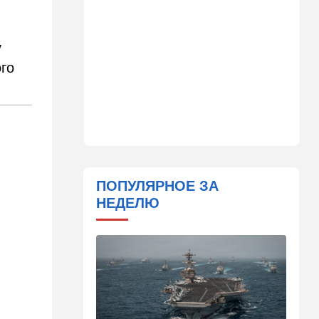
Детали инцидента в
аэропорту Лейпцига: чудо
спасло от чудовищного
взрыва
у
го
08:20
В мире
Подросток открыл огонь в
школе под Бангкоком:
погибли семь человек
07:55
Израиль
Израиль разрабатывает
собственный малозаметный
ПОПУЛЯРНОЕ ЗА
боевой беспилотник нового
НЕДЕЛЮ
поколения
07:50
Ближний Восток
Стоп Израилю, стоп
Америке: в Иране готовят
законопроект по Ормузу
07:20
Технологии