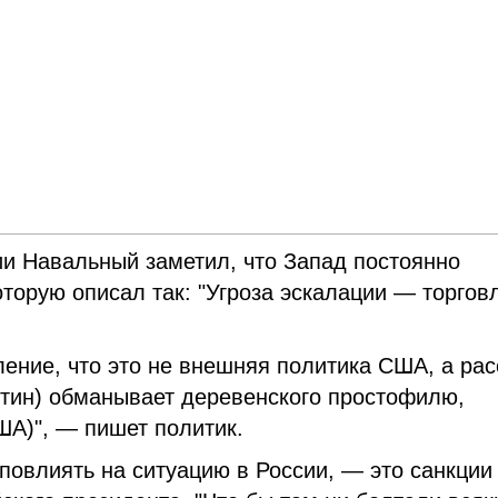
ии Навальный заметил, что Запад постоянно
оторую описал так: "Угроза эскалации — торго
ление, что это не внешняя политика США, а рас
утин) обманывает деревенского простофилю,
ША)", — пишет политик.
повлиять на ситуацию в России, — это санкции