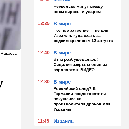
Несколько минут между
воем сирены и ударом
13:35
В мире
Полное затмение — не для
Израиля: куда ехать за
редким зрелищем 12 августа
12:40
В мире
а Макеева
Этна разбушевалась:
Сицилия закрыла один из
аэропортов. ВИДЕО
у
12:30
В мире
Российский след? В
Германии предотвратили
покушение на
производителя дронов для
Украины
11:45
Израиль
Террорист "Нухбы",