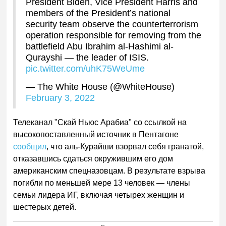
President Biden, Vice President Harris and
members of the President’s national
security team observe the counterterrorism
operation responsible for removing from the
battlefield Abu Ibrahim al-Hashimi al-
Qurayshi — the leader of ISIS.
pic.twitter.com/uhK75WeUme
— The White House (@WhiteHouse)
February 3, 2022
Телеканал "Скай Ньюс Арабиа" со ссылкой на
высокопоставленный источник в Пентагоне
сообщил
, что аль-Курайши взорвал себя гранатой,
отказавшись сдаться окружившим его дом
американским спецназовцам. В результате взрыва
погибли по меньшей мере 13 человек — члены
семьи лидера ИГ, включая четырех женщин и
шестерых детей.