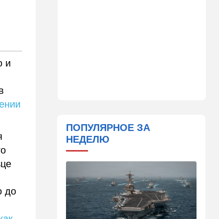
Спор, которому нет конца:
кто умнее - кошки или
собаки? Ученые дали ответ
14:41
Ближний Восток
Россия и Китай усиливают
ю и
поддержку Ирана: война с
США меняет баланс сил
в
14:18
Мнения
щении
"Это ваше туда-сюда
страшно раздражает"
ПОПУЛЯРНОЕ ЗА
я
14:06
Транспорт
НЕДЕЛЮ
Что изменилось в аэропорту
го
Бен-Гурион после войны:
ьце
новые правила,
безопасность и советы
пассажирам
о до
13:58
Здоровье
Какие продукты помогают
как