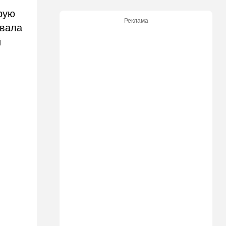
изменится для пассажиров
рую
автобусов и поездов
Реклама
овала
17:48
Здоровье
й
Впервые в этом году:
пенсионер скончался из-за
укуса комара
17:14
Израиль
Снимали порт в Эйлате и
гору Герцль: так Тамерлан и
Алина продались иранской
разведке
16:48
Израиль
Злобный охранник:
арестован араб, лупивший
железом футбольных
болельщиков
16:32
В мире
Мэра Нью-Йорка освистали