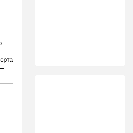
на мероприятии полиции:
Мамдани пулей вылетел со
сцены
15:30
Общество
Неожиданный поворот в
деле пропавшего парня из
о
Димоны: его друзья стали
подозреваемыми
порта
15:13
В мире
Генерал с говорящим
 —
именем предположительно
погиб при взрыве в
ресторане в Москве
15:00
Культура
Звездное лето и водные
драконы в Израиле: куда
сходить с детьми на
каникулах
14:49
Стиль жизни