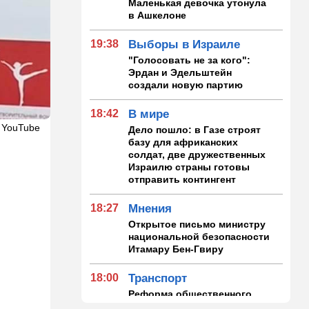
Маленькая девочка утонула
в Ашкелоне
19:38
Выборы в Израиле
"Голосовать не за кого":
Эрдан и Эдельштейн
создали новую партию
18:42
В мире
 YouTube
Дело пошло: в Газе строят
базу для африканских
солдат, две дружественных
Израилю страны готовы
отправить контингент
18:27
Мнения
Открытое письмо министру
национальной безопасности
Итамару Бен-Гвиру
18:00
Транспорт
Реформа общественного
транспорта в Израиле: что