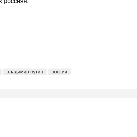
х россиян.
владимир путин
россия