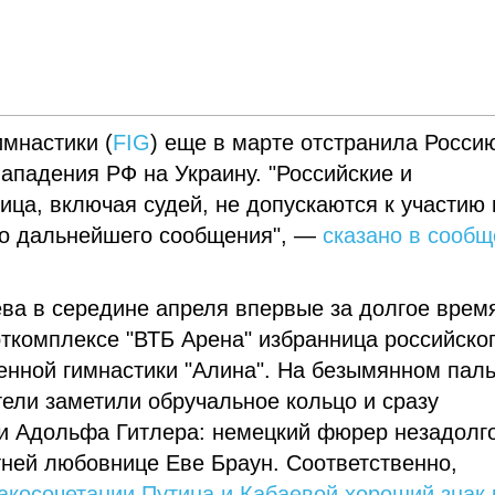
мнастики (
FIG
) еще в марте отстранила Росси
нападения РФ на Украину. "Российские и
ца, включая судей, не допускаются к участию 
 до дальнейшего сообщения", —
сказано в сооб
ва в середине апреля впервые за долгое врем
рткомплексе "ВТБ Арена" избранница российско
енной гимнастики "Алина". На безымянном пал
ели заметили обручальное кольцо и сразу
и Адольфа Гитлера: немецкий фюрер незадолг
тней любовнице Еве Браун. Соответственно,
косочетании Путина и Кабаевой хороший знак 