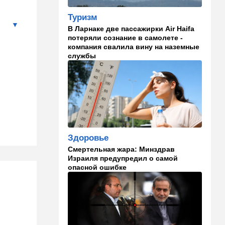
военных в Ливане
Туризм
В Ларнаке две пассажирки Air Haifa
12:46
Спорт
потеряли сознание в самолете -
Иранский режим получил
компания свалила вину на наземные
удар по самолюбию -
службы
публично, от женщин, из
Австралии
11:49
Общество
11 лет в бегах: в Бен-
Гурионе арестован педофил,
орудовавший в Хайфе,
Крайот и Кирьят-Шмоне
Здоровье
11:35
Израиль
Смертельная жара: Минздрав
Израиля предупредил о самой
США и Израиль могут
опасной ошибке
перейти к беспрецедентному
оборонному партнерству
11:03
Общество
Найдено сильно
разложившееся тело: