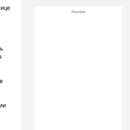
критику
лице
Реклама
21:24
Мнения
О му…ках, шаббате и
конституции…
20:20
Израиль
Маленькая девочка утонула
ь
в Ашкелоне
в
19:38
Выборы в Израиле
"Голосовать не за кого":
Эрдан и Эдельштейн
в
создали новую партию
18:42
В мире
Дело пошло: в Газе строят
ии
базу для африканских
солдат, две дружественных
Израилю страны готовы
отправить контингент