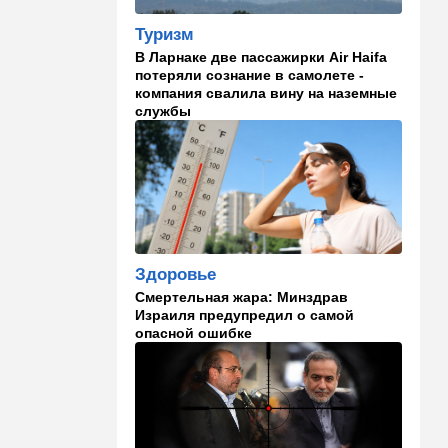
Что изменилось в аэропорту
Бен-Гурион после войны:
Туризм
новые правила,
В Ларнаке две пассажирки Air Haifa
безопасность и советы
потеряли сознание в самолете -
пассажирам
компания свалила вину на наземные
службы
13:58
Здоровье
Какие продукты помогают
легче переносить стресс:
что выяснили ученые
13:47
Ближний Восток
Турция все ближе подходит
к опасной черте в
Здоровье
отношениях с Израилем:
Смертельная жара: Минздрав
провокационное заявление
Израиля предупредил о самой
опасной ошибке
13:45
В мире
Помидоры научились
предупреждать соседей об
опасном вирусе
13:22
Стиль жизни