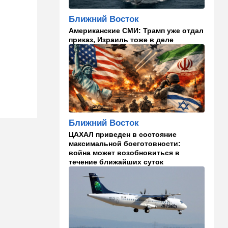
15:00
Культура
Ближний Восток
Звездное лето и водные
Американские СМИ: Трамп уже отдал
драконы в Израиле: куда
приказ, Израиль тоже в деле
сходить с детьми на
каникулах
14:49
Стиль жизни
Спор, которому нет конца:
кто умнее - кошки или
собаки? Ученые дали ответ
Ближний Восток
14:41
Ближний Восток
ЦАХАЛ приведен в состояние
Россия и Китай усиливают
максимальной боеготовности:
поддержку Ирана: война с
война может возобновиться в
США меняет баланс сил
течение ближайших суток
14:18
Мнения
"Это ваше туда-сюда
страшно раздражает"
14:06
Транспорт