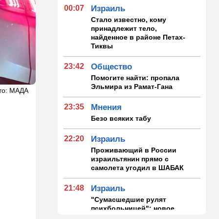
00:07
Израиль
Стало известно, кому
принадлежит тело,
найденное в районе Петах-
Тиквы
23:42
Общество
Помогите найти: пропала
Эльмира из Рамат-Гана
то: МАДА
23:35
Мнения
Безо всяких табу
22:20
Израиль
Проживающий в России
израильтянин прямо с
самолета угодил в ШАБАК
21:48
Израиль
"Сумасшедшие рулят
психбольницей": новое
назначение в ООН вызвало