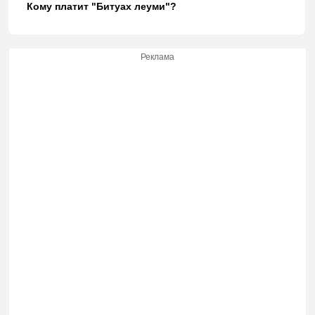
Кому платит "Битуах леуми"?
Реклама