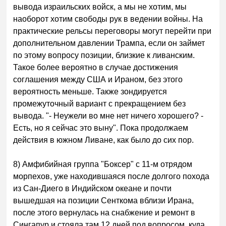
вывода израильских войск, а мы не хотим, мы
наоборот хотим свободы рук в ведении войны. На
практические рельсы переговоры могут перейти при
дополнительном давлении Трампа, если он займет
по этому вопросу позиции, близкие к ливанским.
Такое более вероятно в случае достижения
соглашения между США и Ираном, без этого
вероятность меньше. Также зондируется
промежуточный вариант с прекращением без
вывода. "- Неужели во мне нет ничего хорошего? -
Есть, но я сейчас это выну". Пока продолжаем
действия в южном Ливане, как было до сих пор.
8) Амфибийная группа "Боксер" с 11-м отрядом
морпехов, уже находившаяся после долгого похода
из Сан-Диего в Индийском океане и почти
вышедшая на позиции Сенткома вблизи Ирана,
после этого вернулась на снабжение и ремонт в
Сингапур и стояла там 12 дней под вопросом, куда