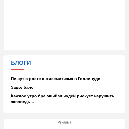
БЛОГИ
Пишут о росте антисемитизма в Голливуде
Задолбало
Каждое утро бреющийся иудей рискует нарушить
заповедь…
Реклама