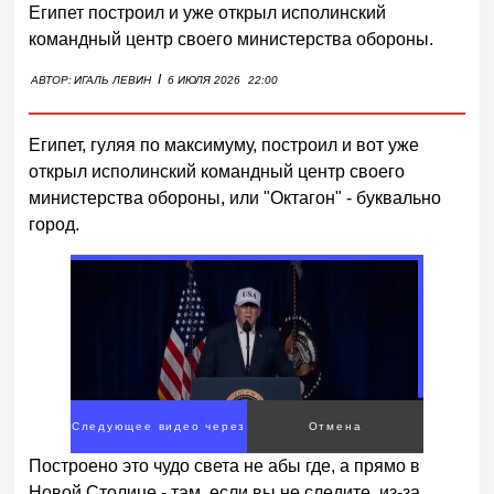
Египет построил и уже открыл исполинский
командный центр своего министерства обороны.
I
АВТОР:
ИГАЛЬ ЛЕВИН
6 ИЮЛЯ 2026
22:00
Египет, гуляя по максимуму, построил и вот уже
открыл исполинский командный центр своего
министерства обороны, или "Октагон" - буквально
город.
Следующее видео через
Отмена
2
Построено это чудо света не абы где, а прямо в
Новой Столице - там, если вы не следите, из-за