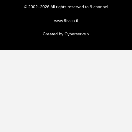
© 2002–2026 All rights reserved to 9 channel
www.9tv.co.il
Created by Cyberserve
x