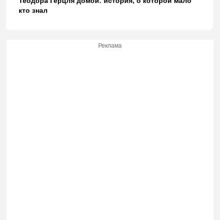
Теодора Герцля домой: история, о которой мало
кто знал
Реклама