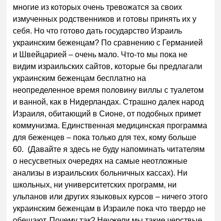
многие из которых очень тревожатся за своих
измученных родственников и готовы принять их у
себя. Но что готово дать государство Израиль
украинским беженцам? По сравнению с Германией
и Швейцарией – очень мало. Что-то мы пока не
видим израильских сайтов, которые бы предлагали
украинским беженцам бесплатно на
неопределенное время половину виллы с туалетом
и ванной, как в Нидерландах. Страшно далек народ
Израиля, обитающий в Сионе, от подобных примет
коммунизма. Единственная медицинская программа
для беженцев – пока только для тех, кому больше
60. (Давайте я здесь не буду напоминать читателям
о несусветных очередях на самые неотложные
анализы в израильских больничных кассах). Ни
школьных, ни университетских программ, ни
ульпанов или других языковых курсов – ничего этого
украинским беженцам в Израиле пока что твердо не
обещают. Почему так? Неужели мы такие черствые