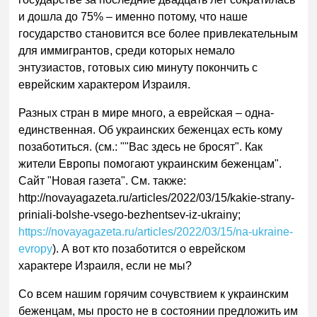
и дошла до 75% – именно потому, что наше
государство становится все более привлекательным
для иммигрантов, среди которых немало
энтузиастов, готовых сию минуту покончить с
еврейским характером Израиля.
Разных стран в мире много, а еврейская – одна-
единственная. Об украинских беженцах есть кому
позаботиться. (см.: ""Вас здесь не бросят". Как
жители Европы помогают украинским беженцам".
Сайт "Новая газета". См. также:
http://novayagazeta.ru/articles/2022/03/15/kakie-strany-
priniali-bolshe-vsego-bezhentsev-iz-ukrainy;
https://novayagazeta.ru/articles/2022/03/15/na-ukraine-
evropy
). А вот кто позаботится о еврейском
характере Израиля, если не мы?
Со всем нашим горячим сочувствием к украинским
беженцам, мы просто не в состоянии предложить им