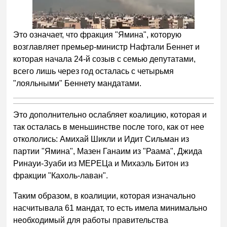
Это означает, что фракция "Ямина", которую
возглавляет премьер-министр Нафтали Беннет и
которая начала 24-й созыв с семью депутатами,
всего лишь через год осталась с четырьмя
"лояльными" Беннету мандатами.
Это дополнительно ослабляет коалицию, которая и
так осталась в меньшинстве после того, как от нее
откололись: Амихай Шикли и Идит Сильман из
партии "Ямина", Мазен Ганаим из "Раама", Джида
Ринауи-Зуаби из МЕРЕЦа и Михаэль Битон из
фракции "Кахоль-лаван".
Таким образом, в коалиции, которая изначально
насчитывала 61 мандат, то есть имела минимально
необходимый для работы правительства