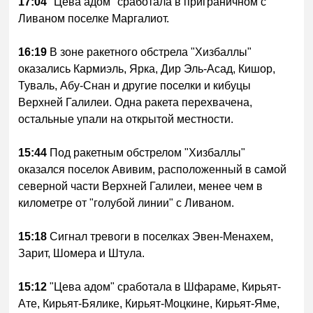
17:04
"Цева адом" сработала в приграничном с
Ливаном поселке Маргалиот.
16:19
В зоне ракетного обстрела "Хизбаллы"
оказались Кармиэль, Ярка, Дир Эль-Асад, Кишор,
Туваль, Абу-Снан и другие поселки и кибуцы
Верхней Галилеи. Одна ракета перехвачена,
остальные упали на открытой местности.
15:44
Под ракетным обстрелом "Хизбаллы"
оказался поселок Авивим, расположенный в самой
северной части Верхней Галилеи, менее чем в
километре от "голубой линии" с Ливаном.
15:18
Сигнал тревоги в поселках Эвен-Менахем,
Зарит, Шомера и Штула.
15:12
"Цева адом" сработала в Шфараме, Кирьят-
Ате, Кирьят-Бялике, Кирьят-Моцкине, Кирьят-Яме,