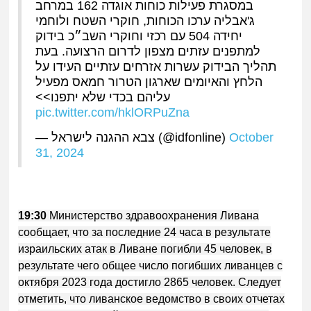
במסגרת פעילות כוחות אוגדה 162 במרחב
ג'אבליה ערכו הכוחות, חוקרי השטח ולוחמי
יחידה 504 עם רכזי וחוקרי השב״כ בידוק
למתפנים עזתים מצפון לדרום הרצועה. בעת
תהליך הבידוק עשרות אזרחים עזתיים העידו על
הלחץ והאיומים שארגון הטרור חמאס מפעיל
עליהם בכדי שלא יתפנו>>
pic.twitter.com/hklORPuZna
— צבא ההגנה לישראל (@idfonline)
October
31, 2024
19:30
Министерство здравоохранения Ливана
сообщает, что за последние 24 часа в результате
израильских атак в Ливане погибли 45 человек, в
результате чего общее число погибших ливанцев с
октября 2023 года достигло 2865 человек. Следует
отметить, что ливанское ведомство в своих отчетах