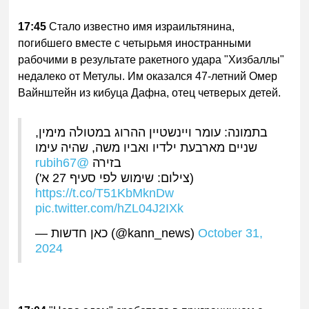
17:45
Стало известно имя израильтянина,
погибшего вместе с четырьмя иностранными
рабочими в результате ракетного удара "Хизбаллы"
недалеко от Метулы. Им оказался 47-летний Омер
Вайнштейн из кибуца Дафна, отец четверых детей.
בתמונה: עומר ויינשטיין ההרוג במטולה מימין,
שניים מארבעת ילדיו ואביו משה, שהיה עימו
@rubih67
בזירה
(צילום: שימוש לפי סעיף 27 א')
https://t.co/T51KbMknDw
pic.twitter.com/hZL04J2IXk
— כאן חדשות (@kann_news)
October 31,
2024