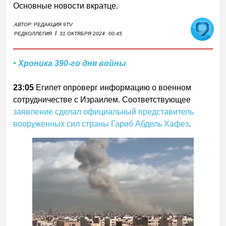
Основные новости вкратце.
АВТОР:
РЕДАКЦИЯ 9TV
I
РЕДКОЛЛЕГИЯ
31 ОКТЯБРЯ 2024
00:45
• Хроника 390-го дня войны
23:05
Египет опроверг информацию о военном
сотрудничестве с Израилем. Соответствующее
заявление сделал официальный представитель
вооруженных сил страны Гариб Абдель Хафез
.