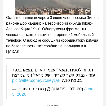
Останки нашли вечером 3 июня члены семьи Зини в
районе Дор ха-цаир на территории кибуца Кфар-
Аза, сообщил "Кан". Обнаружены фрагменты
челюсти, а также частично сгоревший мобильный
телефон. О находке сообщили координатору кибуца
по безопасности, тот сообщил в полицию и в
ЦАХАЛ.
תקווה לסגירת מעגל: עצמות אדם נמצאו בכפר
עזה - נבדק קשר לשרידיו של ניראל זיני שנירצח
pic.twitter.com/y2cireyLvk
בטבח 7.10
— מרכז התיעודים (@CHADSHOT_20)
June
3, 2026
Реклама