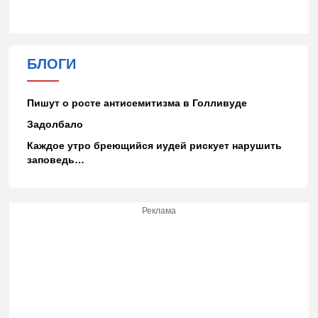
БЛОГИ
Пишут о росте антисемитизма в Голливуде
Задолбало
Каждое утро бреющийся иудей рискует нарушить
заповедь…
Реклама